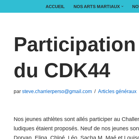
ACCUEIL
NOS ARTS MARTIAUX
NO
Aller
au
Participatio
contenu
du CDK44
par
steve.charrierperso@gmail.com
Articles généraux
Nos jeunes athlètes sont allés participer au Chal
ludiques étaient proposés. Neuf de nos jeunes sont
Doryan, Elina, Chloé, Léo, Sacha.M, Maé et Louison