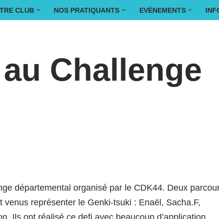
TRE CLUB
NOS PRATIQUANTS
EVÈNEMENTS
INF
n au Challenge
lenge départemental organisé par le CDK44. Deux parcou
 venus représenter le Genki-tsuki : Enaël, Sacha.F,
. Ils ont réalisé ce defi avec beaucoup d’application.