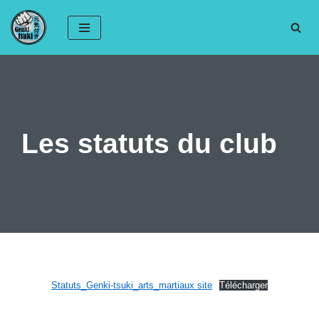
Aller
au
contenu
Les statuts du club
Statuts_Genki-tsuki_arts_martiaux site
Télécharger