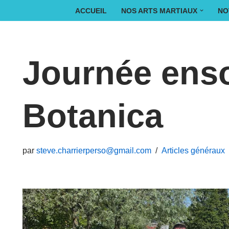
ACCUEIL
NOS ARTS MARTIAUX
NO
Aller
au
Journée ensol
contenu
Botanica
par
steve.charrierperso@gmail.com
Articles généraux