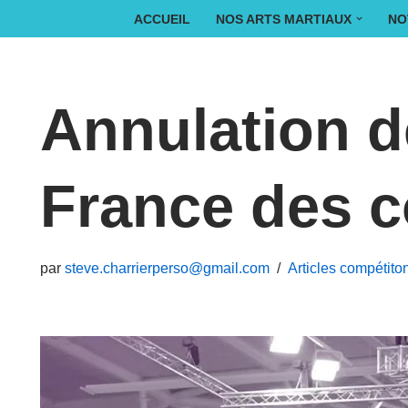
ACCUEIL
NOS ARTS MARTIAUX
NO
Aller
au
Annulation d
contenu
France des c
par
steve.charrierperso@gmail.com
Articles compétito